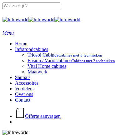
Skip
to
main
Close
content
Search
search
Menu
Home
Infraroodcabines
Triosol Cabines
Cabines met 3 technieken
Fusion / Vario cabines
Cabines met 2 technieken
Vital Home cabines
Maatwerk
Sauna’s
Accessoires
Verdelers
Over ons
Contact
Offerte aanvragen
search