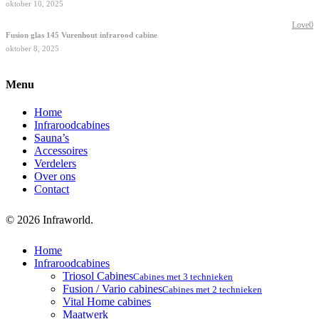
oktober 10, 2025
Love
0
Fusion glas 145 Vurenhout infrarood cabine
oktober 8, 2025
Menu
Home
Infraroodcabines
Sauna’s
Accessoires
Verdelers
Over ons
Contact
© 2026 Infraworld.
Close
Home
Menu
Infraroodcabines
Triosol Cabines
Cabines met 3 technieken
Fusion / Vario cabines
Cabines met 2 technieken
Vital Home cabines
Maatwerk